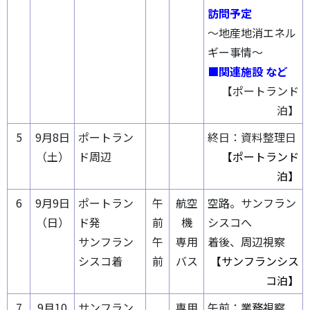
訪問予定
～地産地消エネル
ギー事情～
■関連施設 など
【ポートランド
泊】
5
9月8日
ポートラン
終日：資料整理日
（土）
ド周辺
【ポートランド
泊】
6
9月9日
ポートラン
午
航空
空路。サンフラン
（日）
ド発
前
機
シスコへ
サンフラン
午
専用
着後、周辺視察
シスコ着
前
バス
【サンフランシス
コ泊】
7
9月10
サンフラン
専用
午前：業務視察