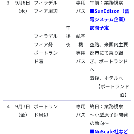
3
9月6日
フィラデル
専用
午前：業務視察
（木）
フィア周辺
バス
■SunEdison（蓄
電システム企業）
午
訪問予定
フィラデル
後
航空
フィア発
夜
機
空路、米国内主要
ポートラン
専用
都市にて乗り継
ド着
バス
ぎ、ポートランド
へ
着後、ホテルへ
【ポートランド
泊】
4
9月7日
ポートラン
専用
終日：業務視察
（金）
ド周辺
バス
～小型原子炉開発
の動向～
■NuScale社など