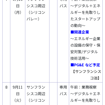
日
シスコ周辺
バス
～デジタル＋エネ
（月）
（シリコン
ルギーを先取りし
バレー）
たスタートアップ
の動向～
■関連企業
～エネルギー企業
の設備の保守・保
安対策/デジタル
技術活用～
■PG&E など予定
【サンフランシス
コ泊】
8
9月11
サンフラン
専用
午前：業務視察
日
シスコ周辺
バス
～デジタル＋エネ
（火）
（シリコン
ルギーを先取りし