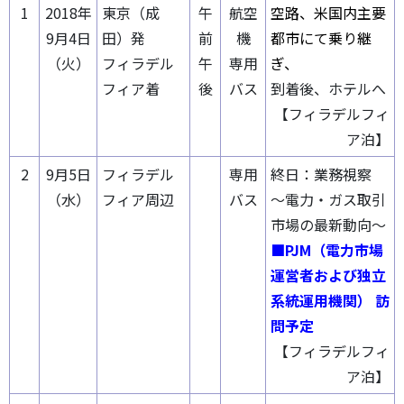
1
2018年
東京（成
午
航空
空路、米国内主要
9月4日
田）発
前
機
都市にて乗り継
（火）
フィラデル
午
専用
ぎ、
フィア着
後
バス
到着後、ホテルへ
【フィラデルフィ
ア泊】
2
9月5日
フィラデル
専用
終日：業務視察
（水）
フィア周辺
バス
～電力・ガス取引
市場の最新動向～
■PJM（電力市場
運営者および独立
系統運用機関） 訪
問予定
【フィラデルフィ
ア泊】