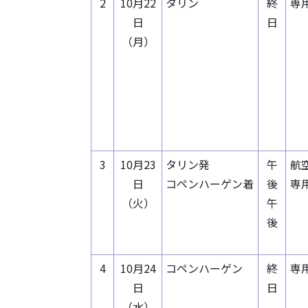
2
10月22
タリン
終
専
日
日
（月）
3
10月23
タリン発
午
航
日
コペンハーゲン着
後
専
（火）
午
後
4
10月24
コペンハーゲン
終
専
日
日
（水）