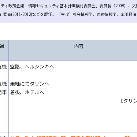
ュリティ政策会議「情報セキュリティ基本計画検討委員会」委員長（2008）、文
員(2011-2012)などを歴任。 ［専攻］社会情報学、医療情報学、応用経済
通
内容
空機
空路、ヘルシンキへ
空機
乗継にてタリンへ
用車
着後、ホテルへ
【タリ