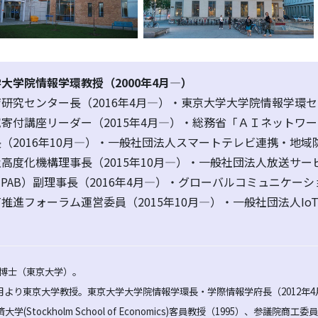
大学院情報学環教授（2000年4月―）
研究センター長（2016年4月―）・東京大学大学院情報学環セ
寄付講座リーダー（2015年4月―）・総務省「ＡＩネットワー
（2016年10月―）・一般社団法人スマートテレビ連携・地域
高度化機構理事長（2015年10月―）・一般社団法人放送サー
-PAB）副理事長（2016年4月―）・グローバルコミュニケーシ
T推進フォーラム運営委員（2015年10月―）・一般社団法人Io
博士（東京大学）。
月より東京大学教授。東京大学大学院情報学環長・学際情報学府長（2012年4
tockholm School of Economics)客員教授（1995）、参議院商工委