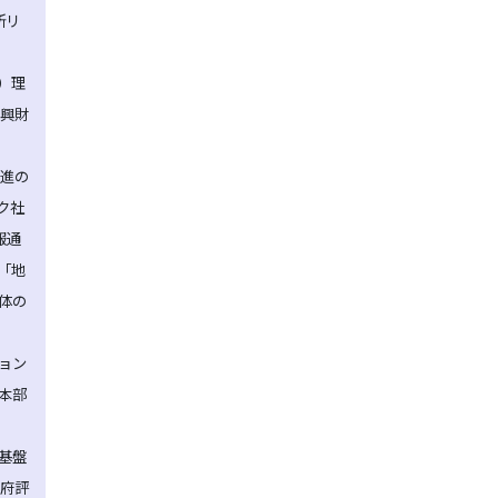
所リ
F）理
術振興財
推進の
ク社
報通
省「地
全体の
ジョン
略本部
-
ス基盤
政府評