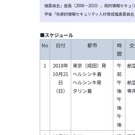
価委員会」座長（2006－2010）、政府情報セキ
学省「先導的情報セキュリティ人材育成推進委員会」委
■スケジュール
No
日付
都市
時
交
間
1
2018年
東京（成田）発
午
航
10月21
ヘルシンキ着
前
日
ヘルシンキ発
午
航
（日）
タリン着
後
専
午
後
午
後