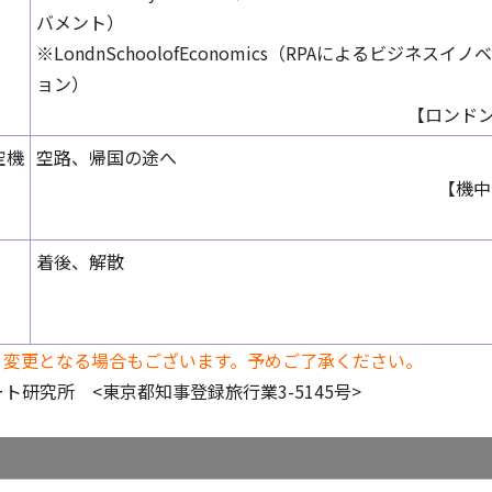
バメント）
※LondnSchoolofEconomics（RPAによるビジネスイノ
ョン）
【ロンド
空機
空路、帰国の途へ
【機
着後、解散
り変更となる場合もございます。予めご了承ください。
研究所 <東京都知事登録旅行業3-5145号>