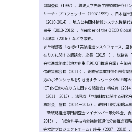
員調査員（1997）、筑波大学先端学際領域研究セン
サーチ・プロフェッサー（1997-1999）、日本経
（2010-2014）、地方公共団体情報システム機構
事長（2013-2016）、Member of the OECD Glob
団理事（2016-）などを兼務。
また総務省「地域IoT実装推進タスクフォース」座
在り方に関する懇談会」座長（2015－）、総務省
会推進戦略本部地方創生IT利活用推進会議」有識者（
信政策部会長（2011-）、総務省事業評価外部有識者（
方のポテンシャルを引き出すテレワークやWiFi等の活
ICT化推進の在り方に関する懇談会」構成員（20
（2011－2015）、法務省「戸籍制度に関する研
検討会」座長（2014－2015）、政府IT総合戦略
「新戦略推進専門調査会マイナンバー等分科会」委員
2015）、「総合科学技術会議情報通信分野推進戦略
等検討プロジェクトチーム」座長（2007－2010）