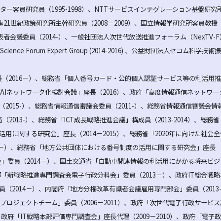
ター客員研究員（1995-1998）、NTTサービスインテグレーション基盤研究
団連21世紀政策研究所主幹研究員（2008－2009）、国立情報学研究所客員教授
代表者会議委員（2014-）、一般社団法人次世代放送推進フォーラム（NexTV-
al Science Forum Expert Group (2014-2016) 、公益財団法人セコム科学技
長（2016－）、総務省「個人番号カード・公的個人認証サービス等の利活用
「AIネットワーク化検討会議」座長（2016）、政府「高度情報通信ネットワー
2015-）、総務省情報通信審議会委員（2011-）、総務省情報通信審議会情
2013-）、総務省「ICT成長戦略推進会議」構成員（2013-2014）、総務
用に関する研究会」座長（2014－2015）、総務省「2020年に向けた社会
14－）、総務省「地方公共団体における番号制度の活用に関する研究会」座長
究会」委員（2014－）、国土交通省「自動車関連情報の利活用にかかる将来ビ
本部「新戦略推進専門調査会電子行政分科会」委員（2013－）、政府IT総合戦
（2014－）、内閣府「地方分権改革有識者会議雇用専門部会」委員（2013
プロジェクトチーム」委員（2006－2011）、政府「次世代電子行政サービ
、政府「IT戦略本部評価専門調査会」座長代理（2009－2010）、政府「電子