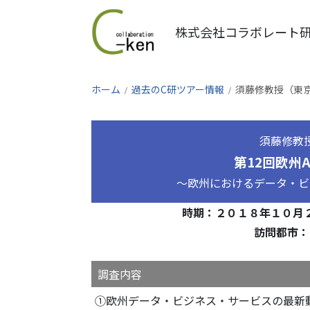
株式会社コラボレート
ホーム
過去のC研ツアー情報
須藤修教授（東京
須藤修教
第12回欧州
～欧州におけるデータ・ビ
時期：２０１８年１０月
訪問都市：
調査内容
①欧州データ・ビジネス・サービスの最新