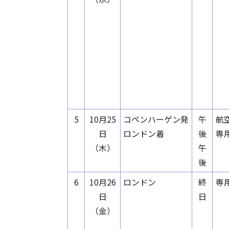
5
10月25
コペンハーゲン発
午
航
日
ロンドン着
後
専
（木）
午
後
6
10月26
ロンドン
終
専
日
日
（金）