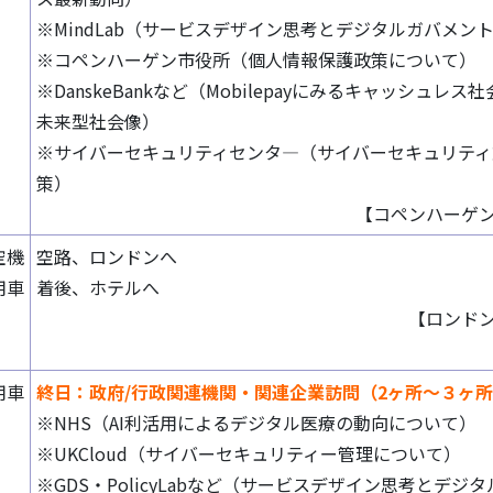
※MindLab（サービスデザイン思考とデジタルガバメン
※コペンハーゲン市役所（個人情報保護政策について）
※DanskeBankなど（Mobilepayにみるキャッシュレス
未来型社会像）
※サイバーセキュリティセンタ―（サイバーセキュリティ
策）
【コペンハーゲ
空機
空路、ロンドンへ
用車
着後、ホテルへ
【ロンド
用車
終日：政府/行政関連機関・関連企業訪問（2ヶ所～３ヶ
※NHS（AI利活用によるデジタル医療の動向について）
※UKCloud（サイバーセキュリティー管理について）
※GDS・PolicyLabなど（サービスデザイン思考とデジタ