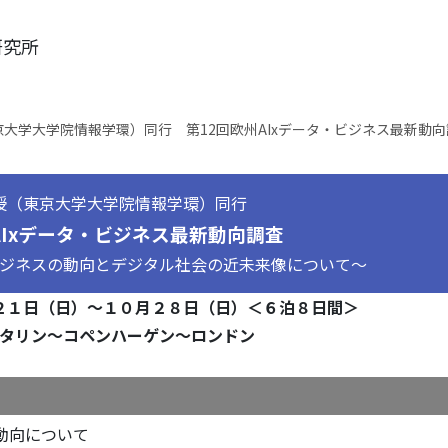
研究所
大学大学院情報学環）同行 第12回欧州AIxデータ・ビジネス最新動向
授（東京大学大学院情報学環）同行
AIxデータ・ビジネス最新動向調査
ジネスの動向とデジタル社会の近未来像について～
２１日（日）～１０月２８日（日）＜６泊８日間＞
タリン～コペンハーゲン～ロンドン
動向について