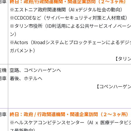
用車
終日：政府/行政関連機関・関連企業訪問（２～３ヶ所）
※エストニア政府関連機関（AI xデジタル社会の動向）
※CCDCOEなど（サイバーセキュリティ対策と人材育成）
※タリン市役所（ID利活用による公共サービスイノベー
ン）
※Actors（Xroadシステムとブロックチェーンによるデジ
ガバメント）
【タリ
空機
空路、コペンハーゲンへ
用車
着後、ホテルへ
【コペンハーゲ
用車
終日：政府 / 行政関連機関・関連企業訪問（２～３ヶ所）
※ヘルスケアコンピテンスセンター（AI ｘ 医療データビ
ス最新動向）