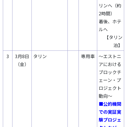
リンへ（約
2時間）
着後、ホテ
ルへ
【タリン
泊】
3
3月8日
タリン
専用車
～エストニ
（金）
アにおける
ブロックチ
ェーン・プ
ロジェクト
動向～
■公的機関
での実証実
験プロジェ