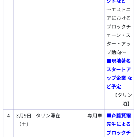
クトなど
～エストニ
アにおける
ブロックチ
ェーン・ス
タートアッ
プ動向～
■現地著名
スタートア
ップ企業 な
ど予定
【タリン
泊】
4
3月9日
タリン滞在
専用車
■斉藤賢爾
（土）
先生による
ブロックチ