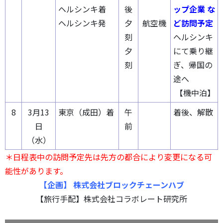
ヘルシンキ着
後
ップ企業 な
ヘルシンキ発
夕
航空機
ど訪問予定
刻
ヘルシンキ
夕
にて乗り継
刻
ぎ、帰国の
途へ
【機中泊】
8
3月13
東京（成田）着
午
着後、解散
日
前
（水）
＊日程表中の訪問予定先は先方の都合により変更になる可
能性があります。
【企画】 株式会社ブロックチェーンハブ
【旅行手配】株式会社コラボレート研究所