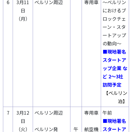
6
3月11
ベルリン周辺
専用車
～ベルリン
日
におけるブ
（月）
ロックチェ
ーン・スタ
ートアップ
の動向～
■現地著名
スタートア
ップ企業 な
ど 2～3社
訪問予定
【ベルリン
泊】
7
3月12
ベルリン周辺
専用車
午前
日
■現地著名
（火）
ベルリン発
午
航空機
スタートア