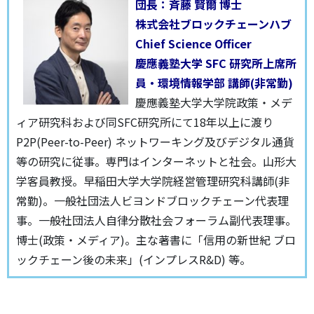
団長：斉藤 賢爾 博士
株式会社ブロックチェーンハブ
Chief Science Officer
慶應義塾大学 SFC 研究所上席所
員・環境情報学部 講師(非常勤)
慶應義塾大学大学院政策・メデ
ィア研究科および同SFC研究所にて18年以上に渡り
P2P(Peer-to-Peer) ネットワーキング及びデジタル通貨
等の研究に従事。専門はインターネットと社会。山形大
学客員教授。早稲田大学大学院経営管理研究科講師(非
常勤)。一般社団法人ビヨンドブロックチェーン代表理
事。一般社団法人自律分散社会フォーラム副代表理事。
博士(政策・メディア)。主な著書に「信用の新世紀 ブロ
ックチェーン後の未来」(インプレスR&D) 等。