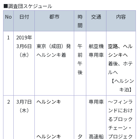
■調査団スケジュール
No
日付
都市
時
交通
内容
間
1
2019年
3月6日
東京（成田）発
午
航空機
空路、ヘル
（水）
ヘルシンキ着
前
専用車
シンキへ
午
着後、ホテ
後
ルへ
【ヘルシン
キ泊】
2
3月7日
ヘルシンキ
専用車
～フィンラ
（木）
ンドにおけ
るブロック
チェーン・
ヘルシンキ
夕
高速船
プロジェク