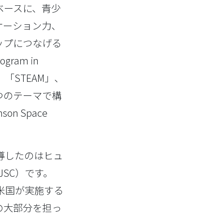
ベースに、青少
ケーション力、
ップにつなげる
ram in
「STEAM」、
つのテーマで構
n Space
導したのはヒュ
 JSC）です。
、米国が実施する
の大部分を担っ