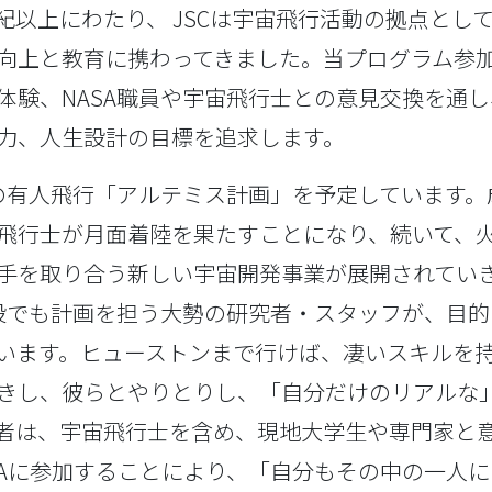
紀以上にわたり、 JSCは宇宙飛行活動の拠点とし
向上と教育に携わってきました。当プログラム参加
体験、NASA職員や宇宙飛行士との意見交換を通
力、人生設計の目標を追求します。
への有人飛行「アルテミス計画」を予定しています
飛行士が月面着陸を果たすことになり、続いて、
手を取り合う新しい宇宙開発事業が展開されてい
施設でも計画を担う大勢の研究者・スタッフが、目
います。ヒューストンまで行けば、凄いスキルを
きし、彼らとやりとりし、「自分だけのリアルな
者は、宇宙飛行士を含め、現地大学生や専門家と
NASAに参加することにより、「自分もその中の一人