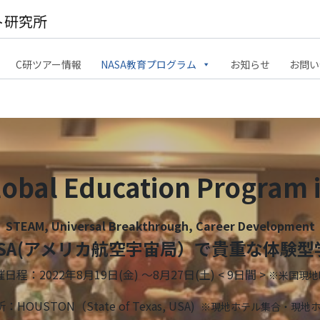
ト研究所
C研ツアー情報
NASA教育プログラム
お知らせ
お問い
lobal Education Program 
STEAM, Universal Breakthrough, Career Development
ASA(アメリカ航空宇宙局）で貴重な体験型
日程：2022年8月19日(金) ～8月27日(土) < 9日間 >
※米国現地
HOUSTON（State of Texas, USA)
※現地ホテル集合・現地