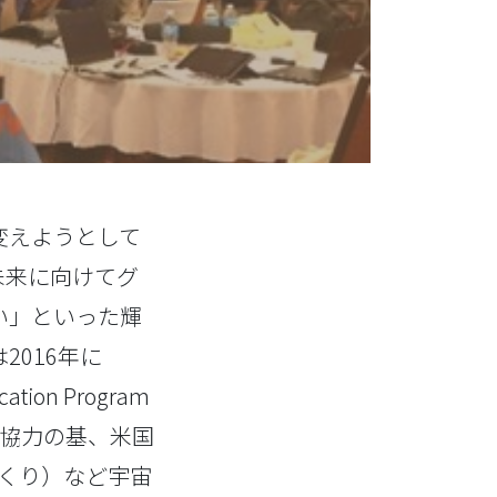
変えようとして
未来に向けてグ
い」といった輝
016年に
ation Program
 Uの協力の基、米国
づくり）など宇宙