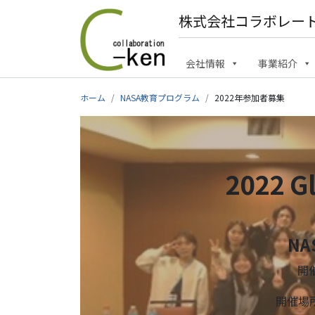
株式会社コラボレー
メインナビゲーション
会社情報
事業紹介
コンテンツへスキップ
ホーム
NASA教育プログラム
2022年参加者募集
2022 G
N
開催
開催場所：