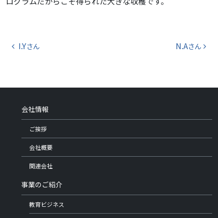
ログラムだからこそ得られた大きな収穫です。
投稿ナビゲーション
I.Y
N.A
さん
さん
会社情報
ご挨拶
会社概要
関連会社
事業のご紹介
教育ビジネス