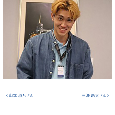
投稿ナビゲーション
山本 淑乃
三澤 昂太
さん
さん