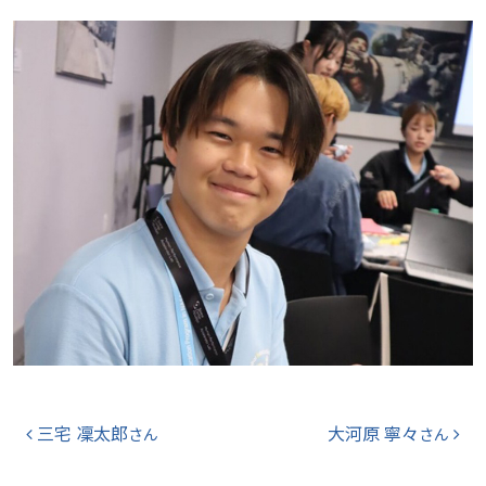
投稿ナビゲーション
三宅 凜太郎
大河原 寧々
さん
さん